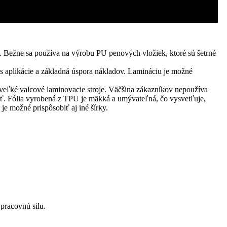
tu. Bežne sa používa na výrobu PU penových vložiek, ktoré sú šetrné
s aplikácie a základná úspora nákladov. Lamináciu je možné
 veľké valcové laminovacie stroje. Väčšina zákazníkov nepoužíva
čiť. Fólia vyrobená z TPU je mäkká a umývateľná, čo vysvetľuje,
je možné prispôsobiť aj iné šírky.
pracovnú silu.