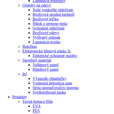
Laminácia podrážky
Ozdoby na odevy
Naše vonkajšie oblečenie
Bezšvová spodná bielizeň
Bezšvové tričko
Štítok o prenose tepla
Ochranné oblečenie
Bezšvové odevy
Vyšívaný odznak
Laminácia textilu
Batožina
Elektronická filmová páska 3c
Elektrické ochranné puzdro
Stavebný materiál
Voštinový panel
Hliníkový panel
Iní
Výparník chladničky
Vnútorná dekorácia auta
Séria spomaľovačov horenia
Svetloreflexná páska
Produkty
Tavná lepiaca fólia
EVA
PES