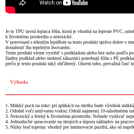
Je to TPU tavná lepiaca fólia, ktorá je vhodná na lepenie PVC, umel
k životnému prostrediu a netoxické.
V porovnaní s tekutým lepidlom sa tento produkt správa dobre v mn
dosiahnuť iba tepelným lisovaním.
Tento produkt vieme vyrobiť s podkladom alebo bez neho podľa potr
žiadny podklad alebo niektorí zákazníci potrebujú fóliu s PE podkl
prečo je tento produkt taký obľúbený. Okrem toho, prevažná časť toh
Výhoda
1. Mäkký pocit na ruke: pri aplikácii na stielku bude výrobok mäkk
2. Odolné voči umývaniu vodou: Odolá najmenej 10-násobnému u
3. Netoxický a šetrný k životnému prostrediu: Nebude vydávať nep
4. Jednoduché spracovanie na strojoch a úspora nákladov na pracovn
5. Nízky bod topenia: vhodný pre laminovacie puzdrá, ako sú naprí