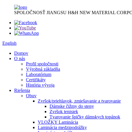
SPOLOČNOSŤ JIANGSU H&H NEW MATERIAL CORPO
English
Domov
O nás
Profil spoločnosti
Výrobná základňa
Laboratórium
Certifikáty
História vývoja
Riešenia
Obuv
Zvršok/priehlavok, zmiešavanie a tvarovanie
Dámske čižmy do steny
Zvršok tenisiek
Tvarovanie špičky dámskych topánok
VLOŽKY Laminácia
Laminácia medzipodrážky