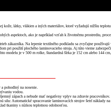
ej kože, látky, vlákien a iných materiálov, ktoré vyžadujú nižšiu teplo
ohých aspektoch, ako je napríklad vzťah k životnému prostrediu, proce
ieb zákazníka. Na lepenie textilného podkladu sa zvyčajne používajú
adom pri použití plochého laminovacieho stroja. Aj túto vieme zabezpe
to modelu je v 500 m rolke, štandardná šírka je 152 cm alebo 144 cm, 
ý a pohodlný na nosenie.
mývaniu vodou.
ríjemný zápach a nebude mať negatívny vplyv na zdravie pracovníkov.
ú silu: Automatické spracovanie laminovacích strojov šetrí náklady na 
klad tkaniny s nízkou teplotnou odolnosťou.