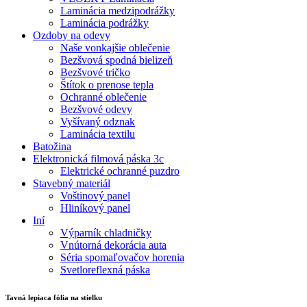
Laminácia medzipodrážky
Laminácia podrážky
Ozdoby na odevy
Naše vonkajšie oblečenie
Bezšvová spodná bielizeň
Bezšvové tričko
Štítok o prenose tepla
Ochranné oblečenie
Bezšvové odevy
Vyšívaný odznak
Laminácia textilu
Batožina
Elektronická filmová páska 3c
Elektrické ochranné puzdro
Stavebný materiál
Voštinový panel
Hliníkový panel
Iní
Výparník chladničky
Vnútorná dekorácia auta
Séria spomaľovačov horenia
Svetloreflexná páska
Tavná lepiaca fólia na stielku