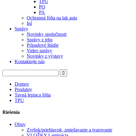
TPU
PO
PA
Ochranná fólia na lak auta
Iní
Správy
Novinky spoločnosti
Správy z trhu
Prípadové štúdie
Video správy
Novinky z výstavy
Kontaktujte nás
Domov
Produkty
Tavná lepiaca fólia
TPU
Riešenia
Obuv
Zvršok/priehlavok, zmiešavanie a tvarovanie
VLOŽKY Laminácia