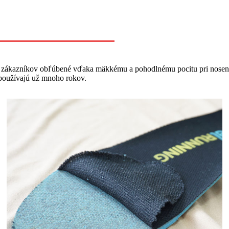
e u zákazníkov obľúbené vďaka mäkkému a pohodlnému pocitu pri nosení.
 používajú už mnoho rokov.