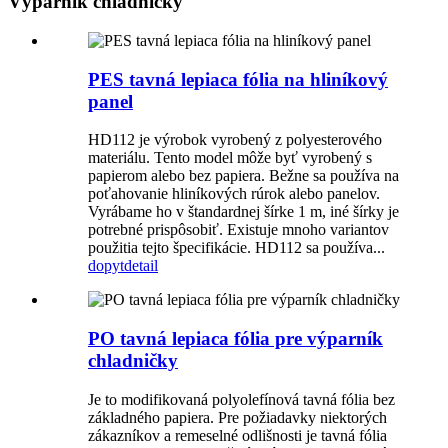
Výparník chladničky
PES tavná lepiaca fólia na hliníkový
panel
HD112 je výrobok vyrobený z polyesterového
materiálu. Tento model môže byť vyrobený s
papierom alebo bez papiera. Bežne sa používa na
poťahovanie hliníkových rúrok alebo panelov.
Vyrábame ho v štandardnej šírke 1 m, iné šírky je
potrebné prispôsobiť. Existuje mnoho variantov
použitia tejto špecifikácie. HD112 sa používa...
dopyt
detail
PO tavná lepiaca fólia pre výparník
chladničky
Je to modifikovaná polyolefínová tavná fólia bez
základného papiera. Pre požiadavky niektorých
zákazníkov a remeselné odlišnosti je tavná fólia