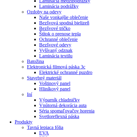
Laminácia medzipodrážky
Laminácia podrážky
Ozdoby na odevy
Naše vonkajšie oblečenie
Bezšvová spodná bielizeň
Bezšvové tričko
Štítok o prenose tepla
Ochranné oblečenie
Bezšvové odevy
Vyšívaný odznak
Laminácia textilu
Batožina
Elektronická filmová páska 3c
Elektrické ochranné puzdro
Stavebný materiál
Voštinový panel
Hliníkový panel
Iní
Výparník chladničky
Vnútorná dekorácia auta
Séria spomaľovačov horenia
Svetloreflexná páska
Produkty
Tavná lepiaca fólia
EVA