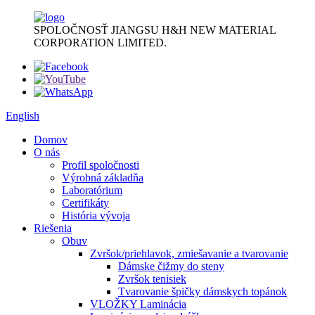
SPOLOČNOSŤ JIANGSU H&H NEW MATERIAL
CORPORATION LIMITED.
English
Domov
O nás
Profil spoločnosti
Výrobná základňa
Laboratórium
Certifikáty
História vývoja
Riešenia
Obuv
Zvršok/priehlavok, zmiešavanie a tvarovanie
Dámske čižmy do steny
Zvršok tenisiek
Tvarovanie špičky dámskych topánok
VLOŽKY Laminácia