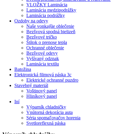
VLOŽKY Laminácia
Laminácia medzipodrážky
Laminácia podrážky
Ozdoby na odevy
Naše vonkajšie oblečenie
Bezšvová spodná bielizeň
Bezšvové tričko
Štítok o prenose tepla
Ochranné oblečenie
Bezšvové odevy
Vyšívaný odznak
Laminácia textilu
Batožina
Elektronická filmová páska 3c
Elektrické ochranné puzdro
Stavebný materiál
Voštinový panel
Hliníkový panel
Iní
Výparník chladničky
Vnútorná dekorácia auta
Séria spomaľovačov horenia
Svetloreflexná páska