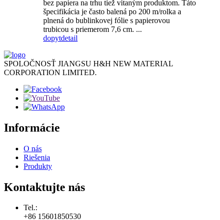
bez papiera na trhu tiež vítaným produktom. Táto
špecifikácia je často balená po 200 m/rolka a
plnená do bublinkovej fólie s papierovou
trubicou s priemerom 7,6 cm. ...
dopyt
detail
SPOLOČNOSŤ JIANGSU H&H NEW MATERIAL
CORPORATION LIMITED.
Informácie
O nás
Riešenia
Produkty
Kontaktujte nás
Tel.:
+86 15601850530