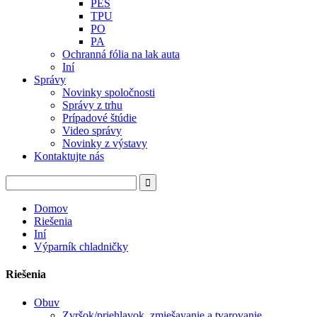
PES
TPU
PO
PA
Ochranná fólia na lak auta
Iní
Správy
Novinky spoločnosti
Správy z trhu
Prípadové štúdie
Video správy
Novinky z výstavy
Kontaktujte nás
Domov
Riešenia
Iní
Výparník chladničky
Riešenia
Obuv
Zvršok/priehlavok, zmiešavanie a tvarovanie