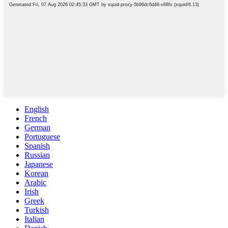
English
French
German
Portuguese
Spanish
Russian
Japanese
Korean
Arabic
Irish
Greek
Turkish
Italian