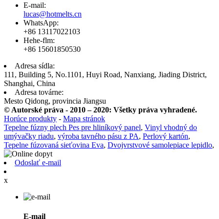
E-mail:
lucas@hotmelts.cn
WhatsApp:
+86 13117022103
Hehe-flm:
+86 15601850530
Adresa sídla:
111, Building 5, No.1101, Huyi Road, Nanxiang, Jiading District,
Shanghai, China
Adresa továrne:
Mesto Qidong, provincia Jiangsu
© Autorské práva - 2010 – 2020: Všetky práva vyhradené.
Horúce produkty
-
Mapa stránok
Tepelne fúzny plech Pes pre hliníkový panel
,
Vinyl vhodný do
umývačky riadu
,
výroba tavného pásu z PA
,
Perlový kartón
,
Tepelne fúzovaná sieťovina Eva
,
Dvojvrstvové samolepiace lepidlo
,
Odoslať e-mail
x
E-mail