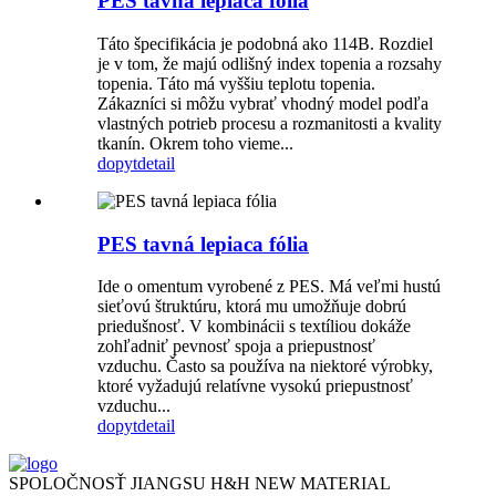
PES tavná lepiaca fólia
Táto špecifikácia je podobná ako 114B. Rozdiel
je v tom, že majú odlišný index topenia a rozsahy
topenia. Táto má vyššiu teplotu topenia.
Zákazníci si môžu vybrať vhodný model podľa
vlastných potrieb procesu a rozmanitosti a kvality
tkanín. Okrem toho vieme...
dopyt
detail
PES tavná lepiaca fólia
Ide o omentum vyrobené z PES. Má veľmi hustú
sieťovú štruktúru, ktorá mu umožňuje dobrú
priedušnosť. V kombinácii s textíliou dokáže
zohľadniť pevnosť spoja a priepustnosť
vzduchu. Často sa používa na niektoré výrobky,
ktoré vyžadujú relatívne vysokú priepustnosť
vzduchu...
dopyt
detail
SPOLOČNOSŤ JIANGSU H&H NEW MATERIAL