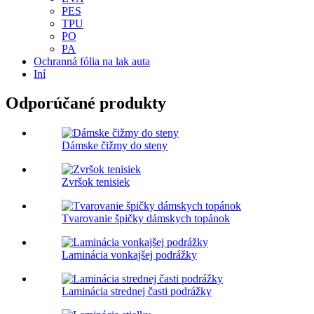
PES
TPU
PO
PA
Ochranná fólia na lak auta
Iní
Odporúčané produkty
Dámske čižmy do steny
Zvršok tenisiek
Tvarovanie špičky dámskych topánok
Laminácia vonkajšej podrážky
Laminácia strednej časti podrážky