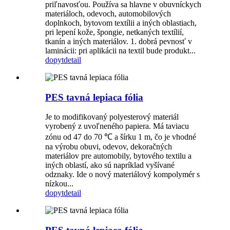
priľnavosťou. Používa sa hlavne v obuvníckych
materiáloch, odevoch, automobilových
doplnkoch, bytovom textílii a iných oblastiach,
pri lepení kože, špongie, netkaných textílií,
tkanín a iných materiálov. 1. dobrá pevnosť v
laminácii: pri aplikácii na textil bude produkt...
dopyt
detail
PES tavná lepiaca fólia
Je to modifikovaný polyesterový materiál
vyrobený z uvoľneného papiera. Má taviacu
zónu od 47 do 70 ℃ a šírku 1 m, čo je vhodné
na výrobu obuvi, odevov, dekoračných
materiálov pre automobily, bytového textilu a
iných oblastí, ako sú napríklad vyšívané
odznaky. Ide o nový materiálový kompolymér s
nízkou...
dopyt
detail