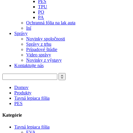
PES
TPU
PO
PA
Ochranná fólia na lak auta
Iní
Správy
Novinky spoločnosti
Správy z trhu
Prípadové štúdie
Video správy
Novinky z výstavy
Kontaktujte nás
Domov
Produkty
Tavná lepiaca fólia
PES
Kategórie
Tavná lepiaca fólia
EVA