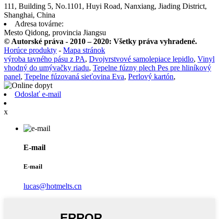
111, Building 5, No.1101, Huyi Road, Nanxiang, Jiading District,
Shanghai, China
Adresa továrne:
Mesto Qidong, provincia Jiangsu
© Autorské práva - 2010 – 2020: Všetky práva vyhradené.
Horúce produkty
-
Mapa stránok
výroba tavného pásu z PA
,
Dvojvrstvové samolepiace lepidlo
,
Vinyl
vhodný do umývačky riadu
,
Tepelne fúzny plech Pes pre hliníkový
panel
,
Tepelne fúzovaná sieťovina Eva
,
Perlový kartón
,
Odoslať e-mail
x
E-mail
E-mail
lucas@hotmelts.cn