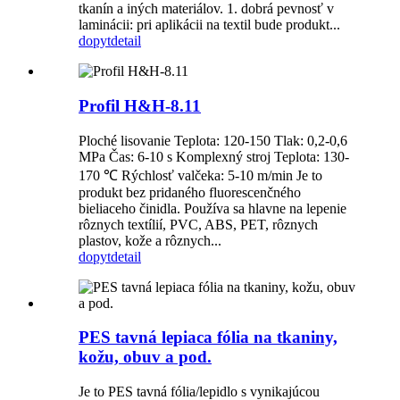
tkanín a iných materiálov. 1. dobrá pevnosť v
laminácii: pri aplikácii na textil bude produkt...
dopyt
detail
Profil H&H-8.11
Ploché lisovanie Teplota: 120-150 Tlak: 0,2-0,6
MPa Čas: 6-10 s Komplexný stroj Teplota: 130-
170 ℃ Rýchlosť valčeka: 5-10 m/min Je to
produkt bez pridaného fluorescenčného
bieliaceho činidla. Používa sa hlavne na lepenie
rôznych textílií, PVC, ABS, PET, rôznych
plastov, kože a rôznych...
dopyt
detail
PES tavná lepiaca fólia na tkaniny,
kožu, obuv a pod.
Je to PES tavná fólia/lepidlo s vynikajúcou