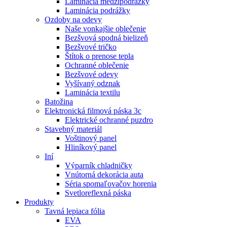
Laminácia medzipodrážky
Laminácia podrážky
Ozdoby na odevy
Naše vonkajšie oblečenie
Bezšvová spodná bielizeň
Bezšvové tričko
Štítok o prenose tepla
Ochranné oblečenie
Bezšvové odevy
Vyšívaný odznak
Laminácia textilu
Batožina
Elektronická filmová páska 3c
Elektrické ochranné puzdro
Stavebný materiál
Voštinový panel
Hliníkový panel
Iní
Výparník chladničky
Vnútorná dekorácia auta
Séria spomaľovačov horenia
Svetloreflexná páska
Produkty
Tavná lepiaca fólia
EVA