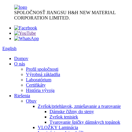
SPOLOČNOSŤ JIANGSU H&H NEW MATERIAL
CORPORATION LIMITED.
English
Domov
O nás
Profil spoločnosti
Výrobná základňa
Laboratórium
Certifikáty
História vývoja
Riešenia
Obuv
Zvršok/priehlavok, zmiešavanie a tvarovanie
Dámske čižmy do steny
Zvršok tenisiek
Tvarovanie špičky dámskych topánok
VLOŽKY Laminácia