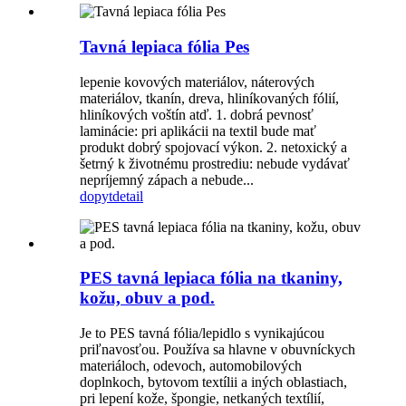
Tavná lepiaca fólia Pes
lepenie kovových materiálov, náterových
materiálov, tkanín, dreva, hliníkovaných fólií,
hliníkových voštín atď. 1. dobrá pevnosť
laminácie: pri aplikácii na textil bude mať
produkt dobrý spojovací výkon. 2. netoxický a
šetrný k životnému prostrediu: nebude vydávať
nepríjemný zápach a nebude...
dopyt
detail
PES tavná lepiaca fólia na tkaniny,
kožu, obuv a pod.
Je to PES tavná fólia/lepidlo s vynikajúcou
priľnavosťou. Používa sa hlavne v obuvníckych
materiáloch, odevoch, automobilových
doplnkoch, bytovom textílii a iných oblastiach,
pri lepení kože, špongie, netkaných textílií,