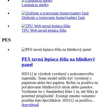
Laminácia stielky
Zloženie a tvarovanie hornej/zadnej časti
TPU Web tavná lepiaca fólia
PES
PES tavná lepiaca fólia na hliníkový
panel
HD112 je výrobok vyrobený z polyesterového
materiálu. Tento model môže byť vyrobený s
papierom alebo bez papiera. Bežne sa používa na
poťahovanie hliníkových rúrok alebo panelov.
Vyrábame ho v štandardnej šírke 1 m, iné šírky je
potrebné prispôsobiť. Existuje mnoho variantov
použitia tejto špecifikácie. HD112 sa používa...
dopyt
detail