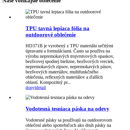
Naše vonkajšie oblečenie
TPU tavná lepiaca fólia na
outdoorové oblečenie
HD371B je vyrobený z TPU materiálu určitými
úpravami a formuláciami. Často sa používa na
výrobu nepremokavých trojvrstvových opaskov,
bezšvovej spodnej bielizne, bezšvových vreciek,
nepremokavých zipsov, nepremokavých pásov,
bezšvových materiálov, multifunkčného
oblečenia, reflexných materiálov a ďalších
oblastí. Kompozitný pr...
dopyt
detail
Vodotesná tesniaca páska na odevy
Vodotesné pásky sa používajú na outdoorovom
oblečení alebo spotrebičoch ako druh pásky na