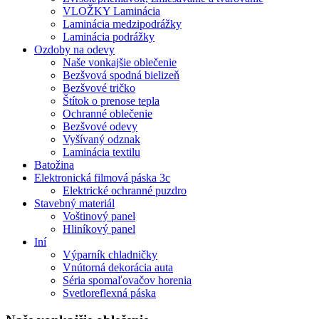
VLOŽKY Laminácia
Laminácia medzipodrážky
Laminácia podrážky
Ozdoby na odevy
Naše vonkajšie oblečenie
Bezšvová spodná bielizeň
Bezšvové tričko
Štítok o prenose tepla
Ochranné oblečenie
Bezšvové odevy
Vyšívaný odznak
Laminácia textilu
Batožina
Elektronická filmová páska 3c
Elektrické ochranné puzdro
Stavebný materiál
Voštinový panel
Hliníkový panel
Iní
Výparník chladničky
Vnútorná dekorácia auta
Séria spomaľovačov horenia
Svetloreflexná páska