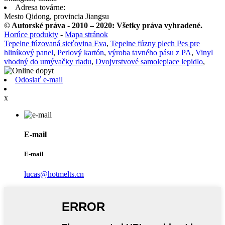
Adresa továrne:
Mesto Qidong, provincia Jiangsu
© Autorské práva - 2010 – 2020: Všetky práva vyhradené.
Horúce produkty
-
Mapa stránok
Tepelne fúzovaná sieťovina Eva
,
Tepelne fúzny plech Pes pre
hliníkový panel
,
Perlový kartón
,
výroba tavného pásu z PA
,
Vinyl
vhodný do umývačky riadu
,
Dvojvrstvové samolepiace lepidlo
,
Odoslať e-mail
x
E-mail
E-mail
lucas@hotmelts.cn