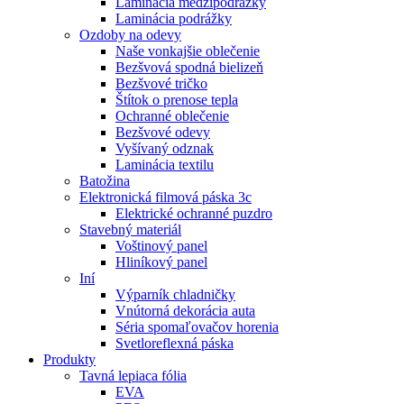
Laminácia medzipodrážky
Laminácia podrážky
Ozdoby na odevy
Naše vonkajšie oblečenie
Bezšvová spodná bielizeň
Bezšvové tričko
Štítok o prenose tepla
Ochranné oblečenie
Bezšvové odevy
Vyšívaný odznak
Laminácia textilu
Batožina
Elektronická filmová páska 3c
Elektrické ochranné puzdro
Stavebný materiál
Voštinový panel
Hliníkový panel
Iní
Výparník chladničky
Vnútorná dekorácia auta
Séria spomaľovačov horenia
Svetloreflexná páska
Produkty
Tavná lepiaca fólia
EVA