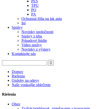
PES
TPU
PO
PA
Ochranná fólia na lak auta
Iní
Správy
Novinky spoločnosti
Správy z trhu
Prípadové štúdie
Video správy
Novinky z výstavy
Kontaktujte nás
Domov
Riešenia
Ozdoby na odevy
Naše vonkajšie oblečenie
Riešenia
Obuv
Zvršok/priehlavok, zmiešavanie a tvarovanie