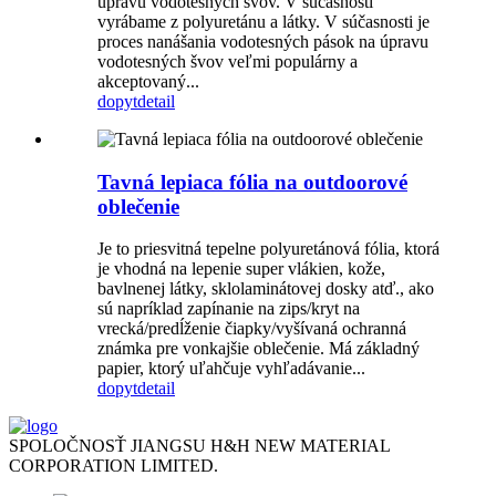
úpravu vodotesných švov. V súčasnosti
vyrábame z polyuretánu a látky. V súčasnosti je
proces nanášania vodotesných pások na úpravu
vodotesných švov veľmi populárny a
akceptovaný...
dopyt
detail
Tavná lepiaca fólia na outdoorové
oblečenie
Je to priesvitná tepelne polyuretánová fólia, ktorá
je vhodná na lepenie super vlákien, kože,
bavlnenej látky, sklolaminátovej dosky atď., ako
sú napríklad zapínanie na zips/kryt na
vrecká/predĺženie čiapky/vyšívaná ochranná
známka pre vonkajšie oblečenie. Má základný
papier, ktorý uľahčuje vyhľadávanie...
dopyt
detail
SPOLOČNOSŤ JIANGSU H&H NEW MATERIAL
CORPORATION LIMITED.