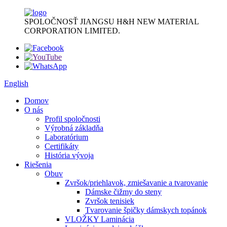
SPOLOČNOSŤ JIANGSU H&H NEW MATERIAL
CORPORATION LIMITED.
English
Domov
O nás
Profil spoločnosti
Výrobná základňa
Laboratórium
Certifikáty
História vývoja
Riešenia
Obuv
Zvršok/priehlavok, zmiešavanie a tvarovanie
Dámske čižmy do steny
Zvršok tenisiek
Tvarovanie špičky dámskych topánok
VLOŽKY Laminácia