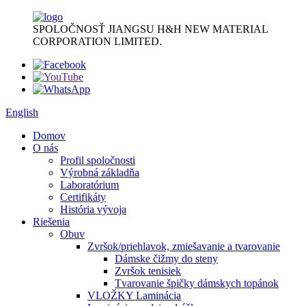
SPOLOČNOSŤ JIANGSU H&H NEW MATERIAL
CORPORATION LIMITED.
English
Domov
O nás
Profil spoločnosti
Výrobná základňa
Laboratórium
Certifikáty
História vývoja
Riešenia
Obuv
Zvršok/priehlavok, zmiešavanie a tvarovanie
Dámske čižmy do steny
Zvršok tenisiek
Tvarovanie špičky dámskych topánok
VLOŽKY Laminácia