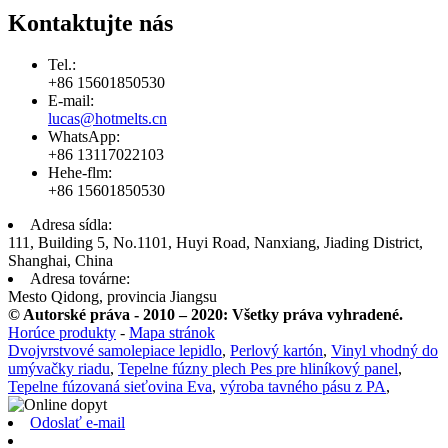
Kontaktujte nás
Tel.:
+86 15601850530
E-mail:
lucas@hotmelts.cn
WhatsApp:
+86 13117022103
Hehe-flm:
+86 15601850530
Adresa sídla:
111, Building 5, No.1101, Huyi Road, Nanxiang, Jiading District,
Shanghai, China
Adresa továrne:
Mesto Qidong, provincia Jiangsu
© Autorské práva - 2010 – 2020: Všetky práva vyhradené.
Horúce produkty
-
Mapa stránok
Dvojvrstvové samolepiace lepidlo
,
Perlový kartón
,
Vinyl vhodný do
umývačky riadu
,
Tepelne fúzny plech Pes pre hliníkový panel
,
Tepelne fúzovaná sieťovina Eva
,
výroba tavného pásu z PA
,
Odoslať e-mail