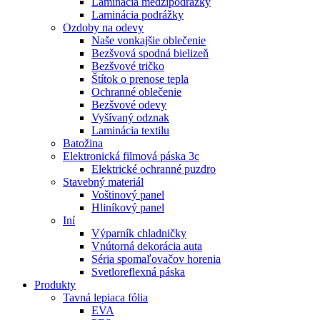
Laminácia medzipodrážky
Laminácia podrážky
Ozdoby na odevy
Naše vonkajšie oblečenie
Bezšvová spodná bielizeň
Bezšvové tričko
Štítok o prenose tepla
Ochranné oblečenie
Bezšvové odevy
Vyšívaný odznak
Laminácia textilu
Batožina
Elektronická filmová páska 3c
Elektrické ochranné puzdro
Stavebný materiál
Voštinový panel
Hliníkový panel
Iní
Výparník chladničky
Vnútorná dekorácia auta
Séria spomaľovačov horenia
Svetloreflexná páska
Produkty
Tavná lepiaca fólia
EVA