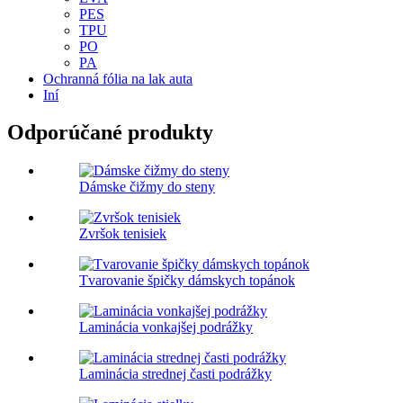
PES
TPU
PO
PA
Ochranná fólia na lak auta
Iní
Odporúčané produkty
Dámske čižmy do steny
Zvršok tenisiek
Tvarovanie špičky dámskych topánok
Laminácia vonkajšej podrážky
Laminácia strednej časti podrážky