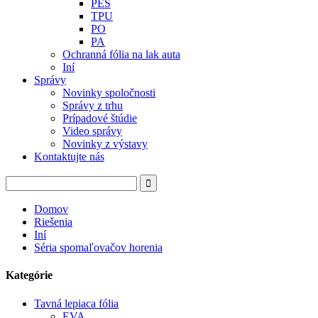
PES
TPU
PO
PA
Ochranná fólia na lak auta
Iní
Správy
Novinky spoločnosti
Správy z trhu
Prípadové štúdie
Video správy
Novinky z výstavy
Kontaktujte nás
Domov
Riešenia
Iní
Séria spomaľovačov horenia
Kategórie
Tavná lepiaca fólia
EVA