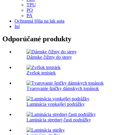
TPU
PO
PA
Ochranná fólia na lak auta
Iní
Odporúčané produkty
Dámske čižmy do steny
Zvršok tenisiek
Tvarovanie špičky dámskych topánok
Laminácia vonkajšej podrážky
Laminácia strednej časti podrážky