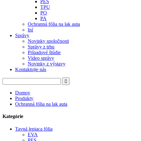
PES
TPU
PO
PA
Ochranná fólia na lak auta
Iní
Správy
Novinky spoločnosti
Správy z trhu
Prípadové štúdie
Video správy
Novinky z výstavy
Kontaktujte nás
Domov
Produkty
Ochranná fólia na lak auta
Kategórie
Tavná lepiaca fólia
EVA
PES