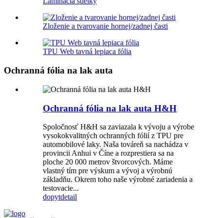
Laminácia stielky
Zloženie a tvarovanie hornej/zadnej časti
TPU Web tavná lepiaca fólia
Ochranná fólia na lak auta
Ochranná fólia na lak auta H&H
Spoločnosť H&H sa zaviazala k vývoju a výrobe
vysokokvalitných ochranných fólií z TPU pre
automobilové laky. Naša továreň sa nachádza v
provincii Anhui v Číne a rozprestiera sa na
ploche 20 000 metrov štvorcových. Máme
vlastný tím pre výskum a vývoj a výrobnú
základňu. Okrem toho naše výrobné zariadenia a
testovacie...
dopyt
detail