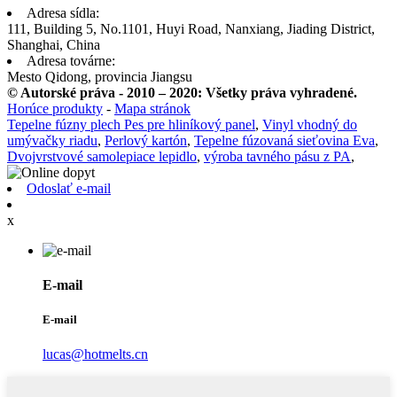
Adresa sídla:
111, Building 5, No.1101, Huyi Road, Nanxiang, Jiading District,
Shanghai, China
Adresa továrne:
Mesto Qidong, provincia Jiangsu
© Autorské práva - 2010 – 2020: Všetky práva vyhradené.
Horúce produkty
-
Mapa stránok
Tepelne fúzny plech Pes pre hliníkový panel
,
Vinyl vhodný do
umývačky riadu
,
Perlový kartón
,
Tepelne fúzovaná sieťovina Eva
,
Dvojvrstvové samolepiace lepidlo
,
výroba tavného pásu z PA
,
Odoslať e-mail
x
E-mail
E-mail
lucas@hotmelts.cn