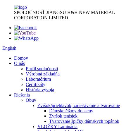
SPOLOČNOSŤ JIANGSU H&H NEW MATERIAL
CORPORATION LIMITED.
English
Domov
O nás
Profil spoločnosti
Výrobná základňa
Laboratórium
Certifikáty
História vývoja
Riešenia
Obuv
Zvršok/priehlavok, zmiešavanie a tvarovanie
Dámske čižmy do steny
Zvršok tenisiek
Tvarovanie špičky dámskych topánok
VLOŽKY Laminácia