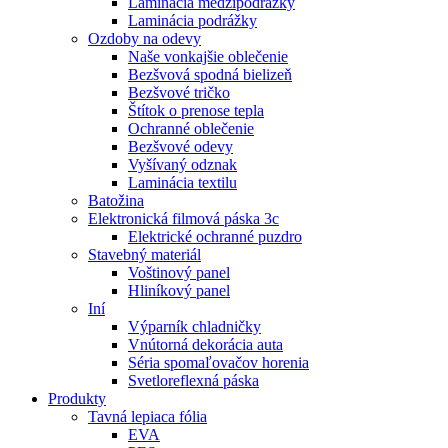
Laminácia medzipodrážky
Laminácia podrážky
Ozdoby na odevy
Naše vonkajšie oblečenie
Bezšvová spodná bielizeň
Bezšvové tričko
Štítok o prenose tepla
Ochranné oblečenie
Bezšvové odevy
Vyšívaný odznak
Laminácia textilu
Batožina
Elektronická filmová páska 3c
Elektrické ochranné puzdro
Stavebný materiál
Voštinový panel
Hliníkový panel
Iní
Výparník chladničky
Vnútorná dekorácia auta
Séria spomaľovačov horenia
Svetloreflexná páska
Produkty
Tavná lepiaca fólia
EVA