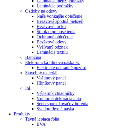
Laminácia medzipodrážky
Laminácia podrážky
Ozdoby na odevy
Naše vonkajšie oblečenie
Bezšvová spodná bielizeň
Bezšvové tričko
Štítok o prenose tepla
Ochranné oblečenie
Bezšvové odevy
Vyšívaný odznak
Laminácia textilu
Batožina
Elektronická filmová páska 3c
Elektrické ochranné puzdro
Stavebný materiál
Voštinový panel
Hliníkový panel
Iní
Výparník chladničky
Vnútorná dekorácia auta
Séria spomaľovačov horenia
Svetloreflexná páska
Produkty
Tavná lepiaca fólia
EVA