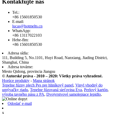
Kontaktujte nás
Tel.:
+86 15601850530
E-mail:
lucas@hotmelts.cn
WhatsApp:
+86 13117022103
Hehe-flm:
+86 15601850530
Adresa sídla:
111, Building 5, No.1101, Huyi Road, Nanxiang, Jiading District,
Shanghai, China
Adresa továrne:
Mesto Qidong, provincia Jiangsu
© Autorské práva - 2010 – 2020: Všetky práva vyhradené.
Horúce produkty
-
Mapa stránok
Tepelne fúzny plech Pes pre hliníkový panel
,
Vinyl vhodný do
umývačky riadu
,
Tepelne fúzovaná sieťovina Eva
,
Perlový kartón
,
výroba tavného pásu z PA
,
Dvojvrstvové samolepiace lepidlo
,
Odoslať e-mail
x