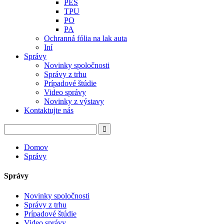
PES
TPU
PO
PA
Ochranná fólia na lak auta
Iní
Správy
Novinky spoločnosti
Správy z trhu
Prípadové štúdie
Video správy
Novinky z výstavy
Kontaktujte nás
Domov
Správy
Správy
Novinky spoločnosti
Správy z trhu
Prípadové štúdie
Video správy