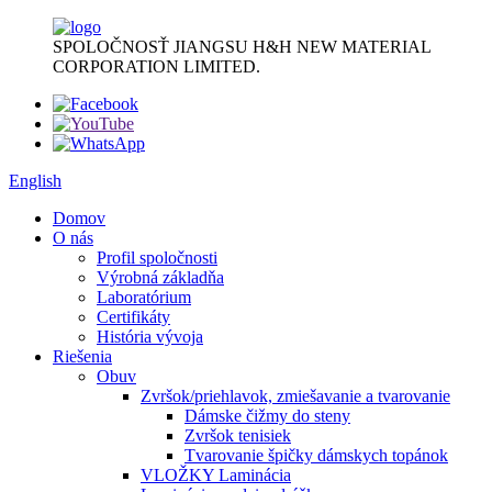
SPOLOČNOSŤ JIANGSU H&H NEW MATERIAL
CORPORATION LIMITED.
English
Domov
O nás
Profil spoločnosti
Výrobná základňa
Laboratórium
Certifikáty
História vývoja
Riešenia
Obuv
Zvršok/priehlavok, zmiešavanie a tvarovanie
Dámske čižmy do steny
Zvršok tenisiek
Tvarovanie špičky dámskych topánok
VLOŽKY Laminácia