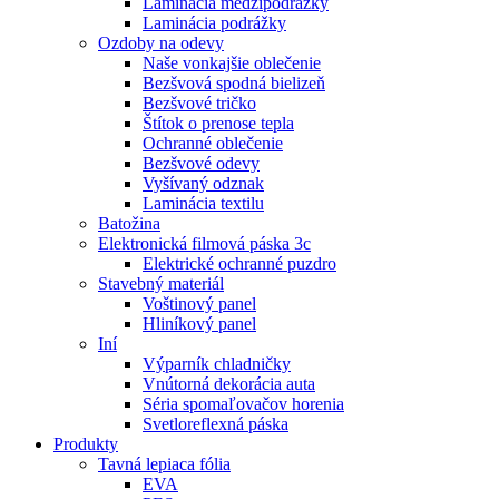
Laminácia medzipodrážky
Laminácia podrážky
Ozdoby na odevy
Naše vonkajšie oblečenie
Bezšvová spodná bielizeň
Bezšvové tričko
Štítok o prenose tepla
Ochranné oblečenie
Bezšvové odevy
Vyšívaný odznak
Laminácia textilu
Batožina
Elektronická filmová páska 3c
Elektrické ochranné puzdro
Stavebný materiál
Voštinový panel
Hliníkový panel
Iní
Výparník chladničky
Vnútorná dekorácia auta
Séria spomaľovačov horenia
Svetloreflexná páska
Produkty
Tavná lepiaca fólia
EVA