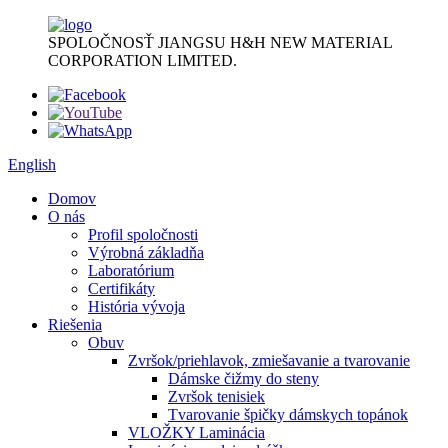
SPOLOČNOSŤ JIANGSU H&H NEW MATERIAL
CORPORATION LIMITED.
English
Domov
O nás
Profil spoločnosti
Výrobná základňa
Laboratórium
Certifikáty
História vývoja
Riešenia
Obuv
Zvršok/priehlavok, zmiešavanie a tvarovanie
Dámske čižmy do steny
Zvršok tenisiek
Tvarovanie špičky dámskych topánok
VLOŽKY Laminácia