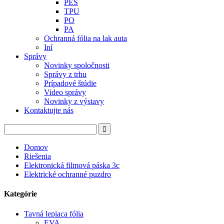
PES
TPU
PO
PA
Ochranná fólia na lak auta
Iní
Správy
Novinky spoločnosti
Správy z trhu
Prípadové štúdie
Video správy
Novinky z výstavy
Kontaktujte nás
Domov
Riešenia
Elektronická filmová páska 3c
Elektrické ochranné puzdro
Kategórie
Tavná lepiaca fólia
EVA