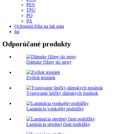
PES
TPU
PO
PA
Ochranná fólia na lak auta
Iní
Odporúčané produkty
Dámske čižmy do steny
Zvršok tenisiek
Tvarovanie špičky dámskych topánok
Laminácia vonkajšej podrážky
Laminácia strednej časti podrážky