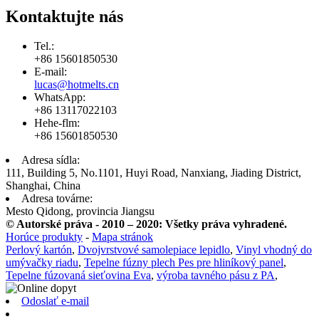
Kontaktujte nás
Tel.:
+86 15601850530
E-mail:
lucas@hotmelts.cn
WhatsApp:
+86 13117022103
Hehe-flm:
+86 15601850530
Adresa sídla:
111, Building 5, No.1101, Huyi Road, Nanxiang, Jiading District,
Shanghai, China
Adresa továrne:
Mesto Qidong, provincia Jiangsu
© Autorské práva - 2010 – 2020: Všetky práva vyhradené.
Horúce produkty
-
Mapa stránok
Perlový kartón
,
Dvojvrstvové samolepiace lepidlo
,
Vinyl vhodný do
umývačky riadu
,
Tepelne fúzny plech Pes pre hliníkový panel
,
Tepelne fúzovaná sieťovina Eva
,
výroba tavného pásu z PA
,
Odoslať e-mail