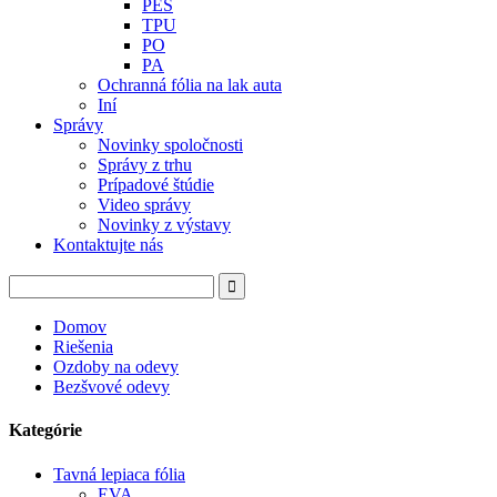
PES
TPU
PO
PA
Ochranná fólia na lak auta
Iní
Správy
Novinky spoločnosti
Správy z trhu
Prípadové štúdie
Video správy
Novinky z výstavy
Kontaktujte nás
Domov
Riešenia
Ozdoby na odevy
Bezšvové odevy
Kategórie
Tavná lepiaca fólia
EVA