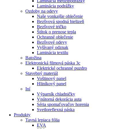
Laminácia medzipodrážky
Laminácia podrážky
Ozdoby na odevy
Naše vonkajšie oblečenie
Bezšvová spodná bielizeň
Bezšvové tričko
Štítok o prenose tepla
Ochranné oblečenie
Bezšvové odevy
Vyšívaný odznak
Laminácia textilu
Batožina
Elektronická filmová páska 3c
Elektrické ochranné puzdro
Stavebný materiál
Voštinový panel
Hliníkový panel
Iní
Výparník chladničky
Vnútorná dekorácia auta
Séria spomaľovačov horenia
Svetloreflexná páska
Produkty
Tavná lepiaca fólia
EVA