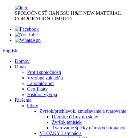
SPOLOČNOSŤ JIANGSU H&H NEW MATERIAL
CORPORATION LIMITED.
English
Domov
O nás
Profil spoločnosti
Výrobná základňa
Laboratórium
Certifikáty
História vývoja
Riešenia
Obuv
Zvršok/priehlavok, zmiešavanie a tvarovanie
Dámske čižmy do steny
Zvršok tenisiek
Tvarovanie špičky dámskych topánok
VLOŽKY Laminácia