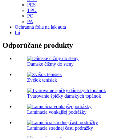
PES
TPU
PO
PA
Ochranná fólia na lak auta
Iní
Odporúčané produkty
Dámske čižmy do steny
Zvršok tenisiek
Tvarovanie špičky dámskych topánok
Laminácia vonkajšej podrážky
Laminácia strednej časti podrážky