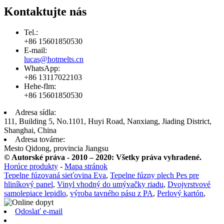
Kontaktujte nás
Tel.:
+86 15601850530
E-mail:
lucas@hotmelts.cn
WhatsApp:
+86 13117022103
Hehe-flm:
+86 15601850530
Adresa sídla:
111, Building 5, No.1101, Huyi Road, Nanxiang, Jiading District,
Shanghai, China
Adresa továrne:
Mesto Qidong, provincia Jiangsu
© Autorské práva - 2010 – 2020: Všetky práva vyhradené.
Horúce produkty
-
Mapa stránok
Tepelne fúzovaná sieťovina Eva
,
Tepelne fúzny plech Pes pre
hliníkový panel
,
Vinyl vhodný do umývačky riadu
,
Dvojvrstvové
samolepiace lepidlo
,
výroba tavného pásu z PA
,
Perlový kartón
,
Odoslať e-mail