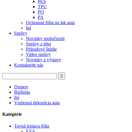
PES
TPU
PO
PA
Ochranná fólia na lak auta
Iní
Správy
Novinky spoločnosti
Správy z trhu
Prípadové štúdie
Video správy
Novinky z výstavy
Kontaktujte nás
Domov
Riešenia
Iní
Vnútorná dekorácia auta
Kategórie
Tavná lepiaca fólia
EVA