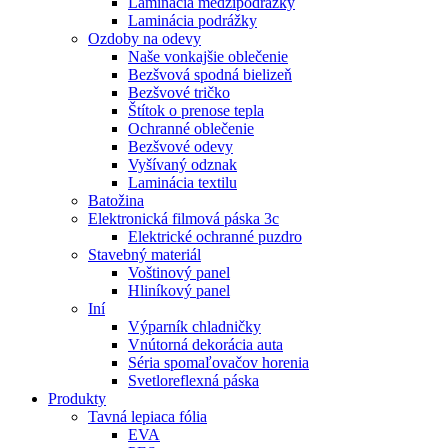
Laminácia medzipodrážky
Laminácia podrážky
Ozdoby na odevy
Naše vonkajšie oblečenie
Bezšvová spodná bielizeň
Bezšvové tričko
Štítok o prenose tepla
Ochranné oblečenie
Bezšvové odevy
Vyšívaný odznak
Laminácia textilu
Batožina
Elektronická filmová páska 3c
Elektrické ochranné puzdro
Stavebný materiál
Voštinový panel
Hliníkový panel
Iní
Výparník chladničky
Vnútorná dekorácia auta
Séria spomaľovačov horenia
Svetloreflexná páska
Produkty
Tavná lepiaca fólia
EVA