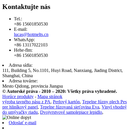
Kontaktujte nás
Tel.:
+86 15601850530
E-mail:
lucas@hotmelts.cn
WhatsApp:
+86 13117022103
Hehe-flm:
+86 15601850530
Adresa sídla:
111, Building 5, No.1101, Huyi Road, Nanxiang, Jiading District,
Shanghai, China
Adresa továrne:
Mesto Qidong, provincia Jiangsu
© Autorské práva - 2010 – 2020: Všetky práva vyhradené.
Horúce produkty
-
Mapa stránok
výroba tavného pásu z PA
,
Perlový kartón
,
Tepelne fúzny plech Pes
pre hliníkový panel
,
Tepelne fúzovaná sieťovina Eva
,
Vinyl vhodný
do umývačky riadu
,
Dvojvrstvové samolepiace lepidlo
,
Odoslať e-mail