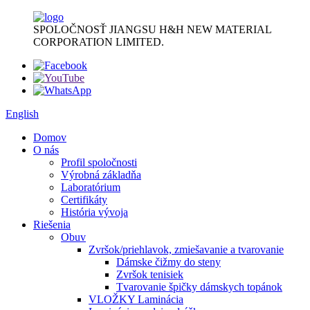
SPOLOČNOSŤ JIANGSU H&H NEW MATERIAL
CORPORATION LIMITED.
English
Domov
O nás
Profil spoločnosti
Výrobná základňa
Laboratórium
Certifikáty
História vývoja
Riešenia
Obuv
Zvršok/priehlavok, zmiešavanie a tvarovanie
Dámske čižmy do steny
Zvršok tenisiek
Tvarovanie špičky dámskych topánok
VLOŽKY Laminácia