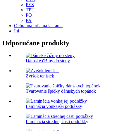
PES
TPU
PO
PA
Ochranná fólia na lak auta
Iní
Odporúčané produkty
Dámske čižmy do steny
Zvršok tenisiek
Tvarovanie špičky dámskych topánok
Laminácia vonkajšej podrážky
Laminácia strednej časti podrážky