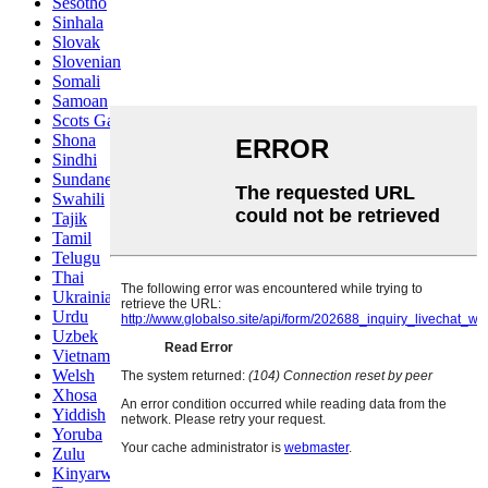
Sesotho
Sinhala
Slovak
Slovenian
Somali
Samoan
Scots Gaelic
Shona
Sindhi
Sundanese
Swahili
Tajik
Tamil
Telugu
Thai
Ukrainian
Urdu
Uzbek
Vietnamese
Welsh
Xhosa
Yiddish
Yoruba
Zulu
Kinyarwanda