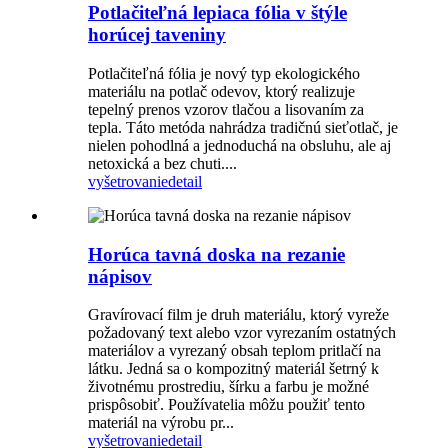
Potlačiteľná lepiaca fólia v štýle
horúcej taveniny
Potlačiteľná fólia je nový typ ekologického
materiálu na potlač odevov, ktorý realizuje
tepelný prenos vzorov tlačou a lisovaním za
tepla. Táto metóda nahrádza tradičnú sieťotlač, je
nielen pohodlná a jednoduchá na obsluhu, ale aj
netoxická a bez chuti....
vyšetrovanie
detail
Horúca tavná doska na rezanie
nápisov
Gravírovací film je druh materiálu, ktorý vyreže
požadovaný text alebo vzor vyrezaním ostatných
materiálov a vyrezaný obsah teplom pritlačí na
látku. Jedná sa o kompozitný materiál šetrný k
životnému prostrediu, šírku a farbu je možné
prispôsobiť. Používatelia môžu použiť tento
materiál na výrobu pr...
vyšetrovanie
detail