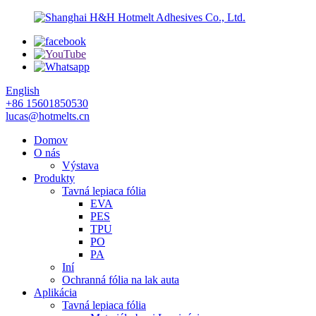
English
+86 15601850530
lucas@hotmelts.cn
Domov
O nás
Výstava
Produkty
Tavná lepiaca fólia
EVA
PES
TPU
PO
PA
Iní
Ochranná fólia na lak auta
Aplikácia
Tavná lepiaca fólia