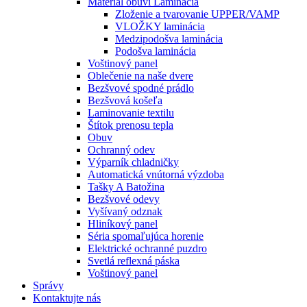
Materiál obuvi Laminácia
Zloženie a tvarovanie UPPER/VAMP
VLOŽKY laminácia
Medzipodošva laminácia
Podošva laminácia
Voštinový panel
Oblečenie na naše dvere
Bezšvové spodné prádlo
Bezšvová košeľa
Laminovanie textilu
Štítok prenosu tepla
Obuv
Ochranný odev
Výparník chladničky
Automatická vnútorná výzdoba
Tašky A Batožina
Bezšvové odevy
Vyšívaný odznak
Hliníkový panel
Séria spomaľujúca horenie
Elektrické ochranné puzdro
Svetlá reflexná páska
Voštinový panel
Správy
Kontaktujte nás