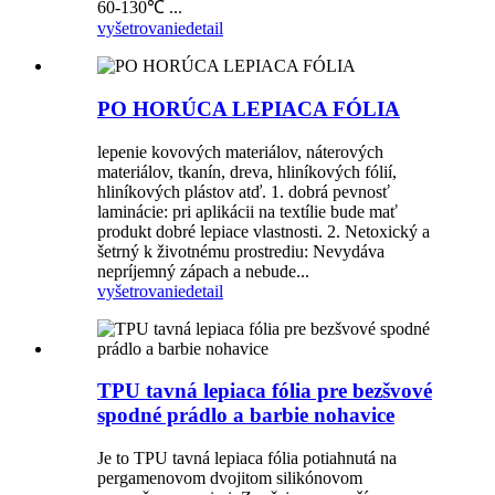
60-130℃ ...
vyšetrovanie
detail
PO HORÚCA LEPIACA FÓLIA
lepenie kovových materiálov, náterových
materiálov, tkanín, dreva, hliníkových fólií,
hliníkových plástov atď. 1. dobrá pevnosť
laminácie: pri aplikácii na textílie bude mať
produkt dobré lepiace vlastnosti. 2. Netoxický a
šetrný k životnému prostrediu: Nevydáva
nepríjemný zápach a nebude...
vyšetrovanie
detail
TPU tavná lepiaca fólia pre bezšvové
spodné prádlo a barbie nohavice
Je to TPU tavná lepiaca fólia potiahnutá na
pergamenovom dvojitom silikónovom