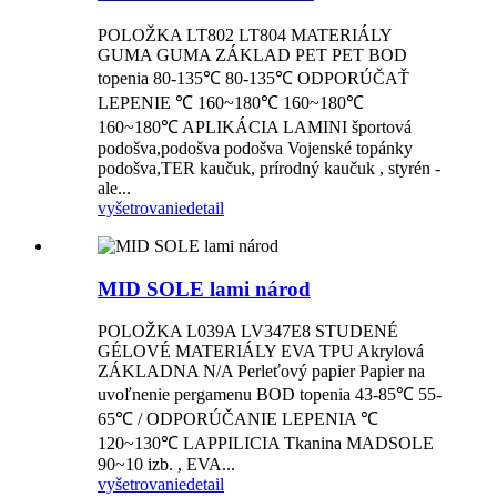
POLOŽKA LT802 LT804 MATERIÁLY
GUMA GUMA ZÁKLAD PET PET BOD
topenia 80-135℃ 80-135℃ ODPORÚČAŤ
LEPENIE ℃ 160~180℃ 160~180℃
160~180℃ APLIKÁCIA LAMINI športová
podošva,podošva podošva Vojenské topánky
podošva,TER kaučuk, prírodný kaučuk , styrén -
ale...
vyšetrovanie
detail
MID SOLE lami národ
POLOŽKA L039A LV347E8 STUDENÉ
GÉLOVÉ MATERIÁLY EVA TPU Akrylová
ZÁKLADNA N/A Perleťový papier Papier na
uvoľnenie pergamenu BOD topenia 43-85℃ 55-
65℃ / ODPORÚČANIE LEPENIA ℃
120~130℃ LAPPILICIA Tkanina MADSOLE
90~10 izb. , EVA...
vyšetrovanie
detail