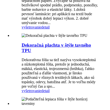
separačnom papieri. Zvyčajne sa používa na
bezšvíkové spodné prádlo, podprsenky, ponožky,
barbie nohavice a elastické látky. 1.dobrá
pevnosť laminácie: pri aplikácii na textil bude
mať výrobok dobrý lepiaci výkon. 2. dobré
umývanie vodou...
vyšetrovanie
detail
Dekoračná plachta v štýle tavného
TPU
Dekoratívna fólia sa tiež nazýva vysokoteplotná
a nízkoteplotná fólia, pretože je jednoduchá,
mäkká, elastická, trojrozmerná (hrúbka), ľahko
použiteľná a ďalšie vlastnosti, je široko
používaná v rôznych textilných látkach, ako sú
topánky, odevy, batožina atď. Je to voľba módy
pre voľný čas a spo...
vyšetrovanie
detail