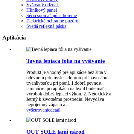
Vyšívaný odznak
Hliníkový panel
Séria spomaľujúca horenie
Elektrické ochranné puzdro
Svetlá reflexná páska
Aplikácia
Tavná lepiaca fólia na vyšívanie
Produkt je vhodný pre aplikácie bez šitia v
odevnom priemysle s dobrou priľnavosťou a
trvanlivosťou pri praní. 1.dobrá pevnosť
laminácie: pri aplikácii na textil bude mať
výrobok dobrý lepiaci výkon. 2. Netoxický a
šetrný k životnému prostrediu: Nevydáva
nepríjemný zápach a...
vyšetrovanie
detail
OUT SOLE lami národ