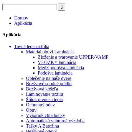
Domov
Aplikácia
Aplikácia
Tavná lepiaca fólia
Materiál obuvi Laminácia
Zloženie a tvarovanie UPPER/VAMP
VLOŽKY laminácia
Medzipodošva laminácia
Podošva laminácia
Oblečenie na naše dvere
Bezšvové spodné prádlo
Bezšvová košeľa
Laminovanie textilu
Štítok prenosu tepla
Ochranný odev
Obuv
Výparník chladničky
Automatická vnútorná výzdoba
Tašky A Batožina
Bezšvové odevy