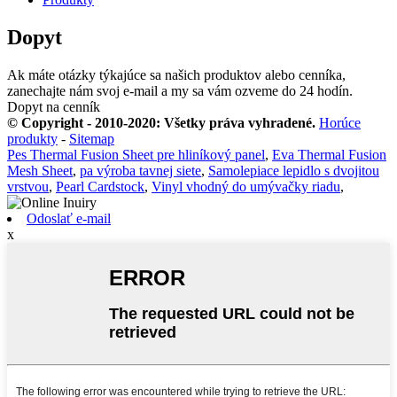
Dopyt
Ak máte otázky týkajúce sa našich produktov alebo cenníka,
zanechajte nám svoj e-mail a my sa vám ozveme do 24 hodín.
Dopyt na cenník
© Copyright - 2010-2020: Všetky práva vyhradené.
Horúce
produkty
-
Sitemap
Pes Thermal Fusion Sheet pre hliníkový panel
,
Eva Thermal Fusion
Mesh Sheet
,
pa výroba tavnej siete
,
Samolepiace lepidlo s dvojitou
vrstvou
,
Pearl Cardstock
,
Vinyl vhodný do umývačky riadu
,
Odoslať e-mail
x