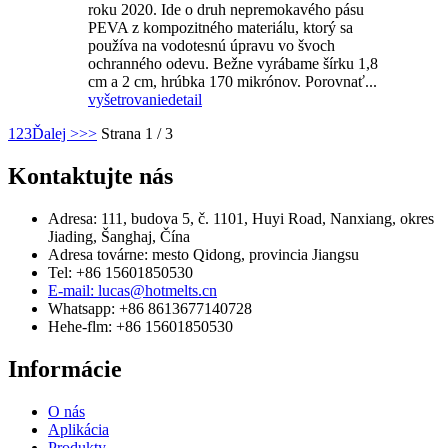
roku 2020. Ide o druh nepremokavého pásu
PEVA z kompozitného materiálu, ktorý sa
používa na vodotesnú úpravu vo švoch
ochranného odevu. Bežne vyrábame šírku 1,8
cm a 2 cm, hrúbka 170 mikrónov. Porovnať...
vyšetrovanie
detail
1
2
3
Ďalej >
>>
Strana 1 / 3
Kontaktujte nás
Adresa: 111, budova 5, č. 1101, Huyi Road, Nanxiang, okres
Jiading, Šanghaj, Čína
Adresa továrne: mesto Qidong, provincia Jiangsu
Tel: +86 15601850530
E-mail: lucas@hotmelts.cn
Whatsapp: +86 8613677140728
Hehe-flm: +86 15601850530
Informácie
O nás
Aplikácia
Produkty