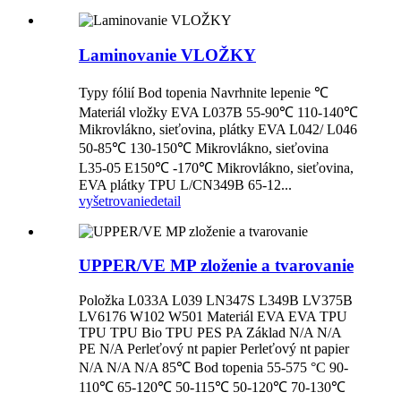
Laminovanie VLOŽKY
Typy fólií Bod topenia Navrhnite lepenie ℃
Materiál vložky EVA L037B 55-90℃ 110-140℃
Mikrovlákno, sieťovina, plátky EVA L042/ L046
50-85℃ 130-150℃ Mikrovlákno, sieťovina
L35-05 E150℃ -170℃ Mikrovlákno, sieťovina,
EVA plátky TPU L/CN349B 65-12...
vyšetrovanie
detail
UPPER/VE MP zloženie a tvarovanie
Položka L033A L039 LN347S L349B LV375B
LV6176 W102 W501 Materiál EVA EVA TPU
TPU TPU Bio TPU PES PA Základ N/A N/A
PE N/A Perleťový nt papier Perleťový nt papier
N/A N/A N/A 85℃ Bod topenia 55-575 °C 90-
110℃ 65-120℃ 50-115℃ 50-120℃ 70-130℃